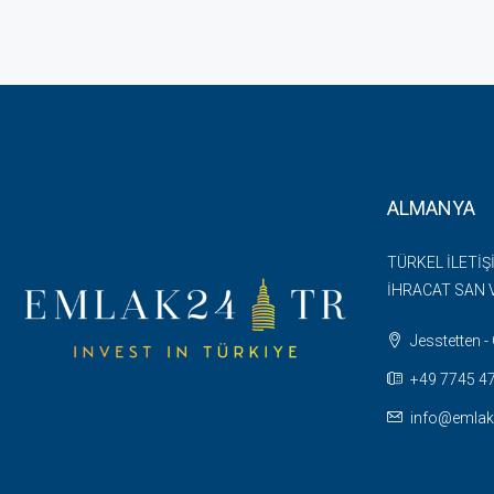
ALMANYA
TÜRKEL İLETİŞ
İHRACAT SAN V
Jesstetten 
+49 7745 47 
info@emlak