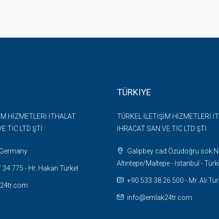
TÜRKIYE
İM HİZMETLERİ İTHALAT
TÜRKEL İLETİŞİM HİZMETLERİ İ
E TİC LTD ŞTİ
İHRACAT SAN VE TİC LTD ŞTİ
- Germany
Galipbey cad.Özüdoğru sok.N
Altıntepe/Maltepe - İstanbul - Türk
34 775 - Hr. Hakan Türkel
+90 533 38 26 500 - Mr. Ali Tür
24tr.com
info@emlak24tr.com