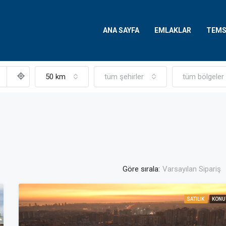
ANA SAYFA
EMLAKLAR
TEMS
50 km
tüm şehirler
tüm bölgeler
Göre sırala:
Varsayılan Sipariş
SATILIK
KONU
FEATURED
SATILIK