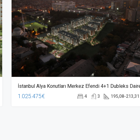
235.000€
Oba, Life Garden Oba, Alanya/Antal
İstanbul Alya Konutları Merkez Efendi 4+1 Dubleks Dair
1.025.475€
4
3
195,08-213,31