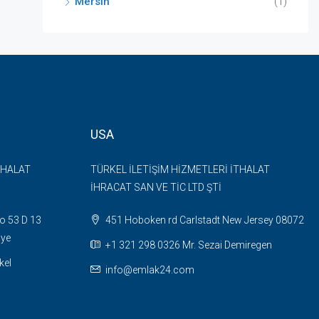
Mersin
(1)
USA
THALAT
TÜRKEL İLETİŞİM HİZMETLERİ İTHALAT
İHRACAT SAN VE TİC LTD ŞTİ
o 53 D 13
451 Hoboken rd Carlstadt New Jersey 08072
iye
+1 321 298 0326 Mr. Sezai Demiregen
kel
info@emlak24.com