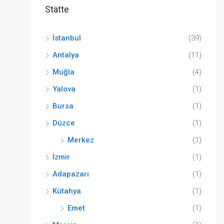
Stätte
İstanbul
(39)
Antalya
(11)
Muğla
(4)
Yalova
(1)
Bursa
(1)
Düzce
(1)
Merkez
(1)
İzmir
(1)
Adapazarı
(1)
Kütahya
(1)
Emet
(1)