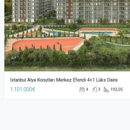
İstanbul Alya Konutları Merkez Efendi 4+1 Lüks Daire
1.101.000€
4
3
192,05