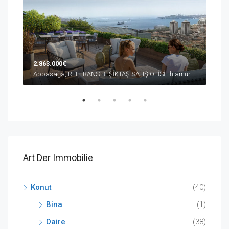
2.863.000€
10.
Abbasağa, REFERANS BEŞİKTAŞ SATIŞ OFİSİ, Ihlamur Yıldız Caddesi, Beşiktaş/İstanbul, Türkiye
Düşe
Art Der Immobilie
Konut
(40)
Bina
(1)
Daire
(38)