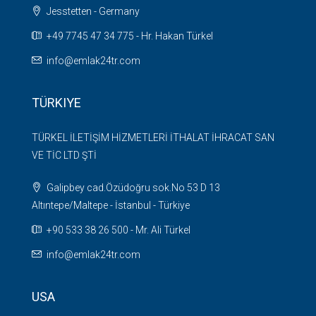
Jesstetten - Germany
+49 7745 47 34 775 - Hr. Hakan Türkel
info@emlak24tr.com
TÜRKIYE
TÜRKEL İLETİŞİM HİZMETLERİ İTHALAT İHRACAT SAN
VE TİC LTD ŞTİ
Galipbey cad.Özüdoğru sok.No 53 D 13
Altıntepe/Maltepe - İstanbul - Türkiye
+90 533 38 26 500 - Mr. Ali Türkel
info@emlak24tr.com
USA