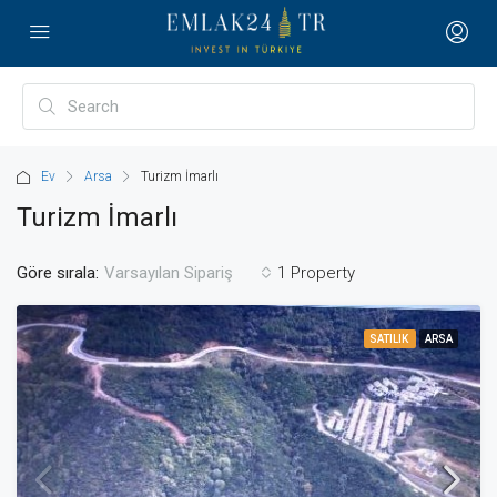
Ev
Arsa
Turizm İmarlı
Turizm İmarlı
Göre sırala:
1 Property
Varsayılan Sipariş
SATILIK
ARSA