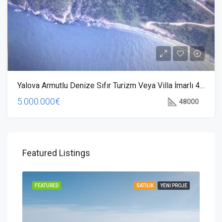
Yalova Armutlu Denize Sıfır Turizm Veya Villa İmarlı 48000 M2 Arsa
5.000.000€
48000
Featured Listings
ROJE
FEATURED
SATILIK
YENI PROJE
FEA