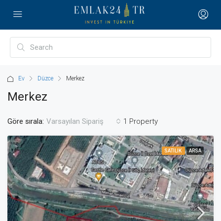
Ev
Düzce
Merkez
Merkez
Göre sırala:
1 Property
Varsayılan Sipariş
SATILIK
ARSA