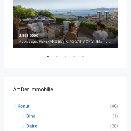
2.863.000€
10.
Abbasağa, REFERANS BEŞİKTAŞ SATIŞ OFİSİ, Ihlamur Yıldız Caddesi, Beşiktaş/İstanbul, Türkiye
Düşe
Art Der Immobilie
Konut
(40)
Bina
(1)
Daire
(38)