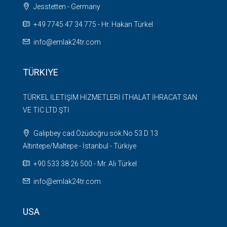
Jesstetten - Germany
+49 7745 47 34 775 - Hr. Hakan Türkel
info@emlak24tr.com
TÜRKIYE
TÜRKEL İLETİŞİM HİZMETLERİ İTHALAT İHRACAT SAN
VE TİC LTD ŞTİ
Galipbey cad.Özüdoğru sok.No 53 D 13
Altıntepe/Maltepe - İstanbul - Türkiye
+90 533 38 26 500 - Mr. Ali Türkel
info@emlak24tr.com
USA