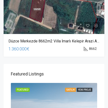
Düzce Merkezde 8662m2 Villa İmarlı Kelepir Arazi Acil Satılık
1.360.000€
8662
Featured Listings
ROJE
FEATURED
SATILIK
YENI PROJE
FEA