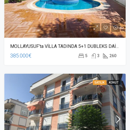
MOLLAYUSUF’ta VİLLA TADINDA 5+1 DUBLEKS DAİRE
385.000€
5
3
260
SATILIK
KONUT