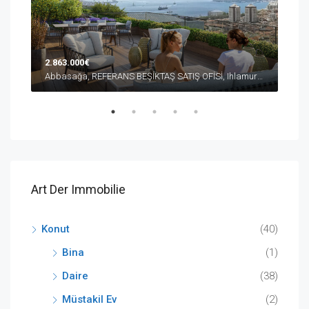
2.863.000€
10.
Abbasağa, REFERANS BEŞİKTAŞ SATIŞ OFİSİ, Ihlamur Yıldız Caddesi, Beşiktaş/İstanbul, Türkiye
Düşe
Art Der Immobilie
Konut
(40)
Bina
(1)
Daire
(38)
Müstakil Ev
(2)