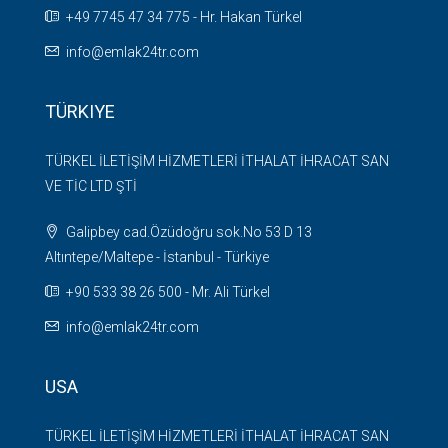
+49 7745 47 34 775 - Hr. Hakan Türkel
info@emlak24tr.com
TÜRKIYE
TÜRKEL İLETİŞİM HİZMETLERİ İTHALAT İHRACAT SAN
VE TİC LTD ŞTİ
Galipbey cad.Özüdoğru sok.No 53 D 13
Altıntepe/Maltepe - İstanbul - Türkiye
+90 533 38 26 500 - Mr. Ali Türkel
info@emlak24tr.com
USA
TÜRKEL İLETİŞİM HİZMETLERİ İTHALAT İHRACAT SAN