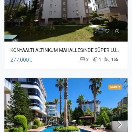
KONYAALTI ALTINKUM MAHALLESİNDE SÜPER LÜKS 3+1 150m2 DAİRE
277.000€
3
1
165
SATILIK