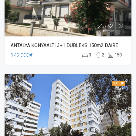
ANTALYA KONYAALTI 3+1 DUBLEKS 150m2 DAİRE
142.000€
3
2
150
SATILIK