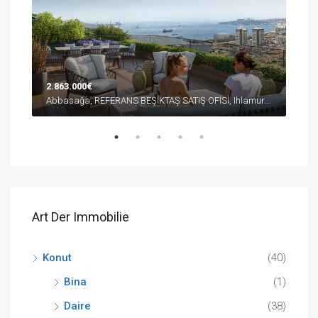
2.863.000€
10.
Abbasağa, REFERANS BEŞİKTAŞ SATIŞ OFİSİ, Ihlamur Yıldız Caddesi, Beşiktaş/İstanbul, Türkiye
Düşe
Art Der Immobilie
Konut
(40)
Bina
(1)
Daire
(38)