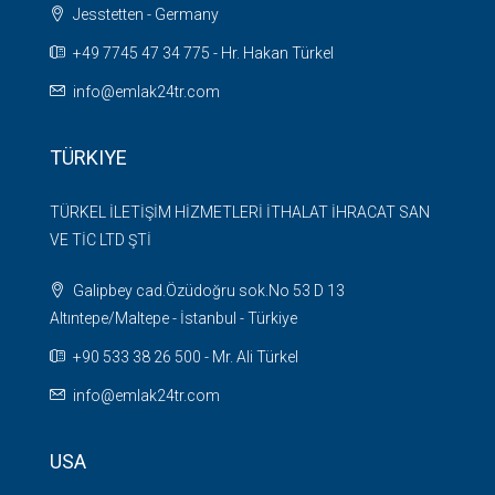
Jesstetten - Germany
+49 7745 47 34 775 - Hr. Hakan Türkel
info@emlak24tr.com
TÜRKIYE
TÜRKEL İLETİŞİM HİZMETLERİ İTHALAT İHRACAT SAN
VE TİC LTD ŞTİ
Galipbey cad.Özüdoğru sok.No 53 D 13
Altıntepe/Maltepe - İstanbul - Türkiye
+90 533 38 26 500 - Mr. Ali Türkel
info@emlak24tr.com
USA