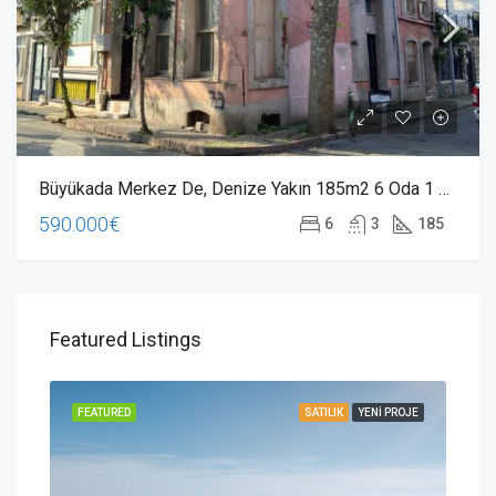
Büyükada Merkez De, Denize Yakın 185m2 6 Oda 1 Salon Tarihi Bina
590.000€
6
3
185
Featured Listings
ROJE
FEATURED
SATILIK
YENI PROJE
FEA