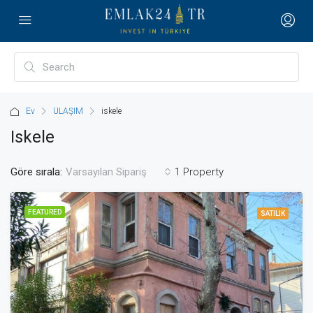
Ev
ULAŞIM
iskele
Iskele
Göre sırala:
1 Property
Varsayılan Sipariş
FEATURED
SATILIK