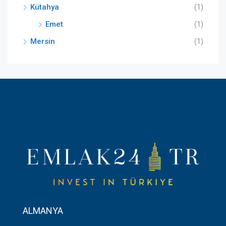
Kütahya
(1)
Emet
(1)
Mersin
(1)
ALMANYA