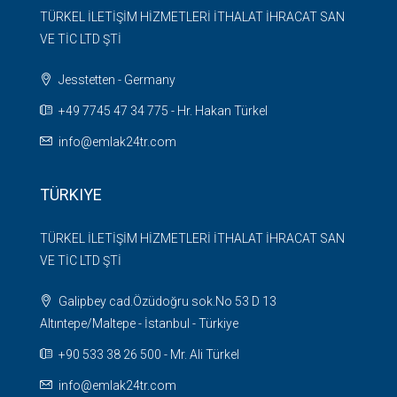
TÜRKEL İLETİŞİM HİZMETLERİ İTHALAT İHRACAT SAN
VE TİC LTD ŞTİ
Jesstetten - Germany
+49 7745 47 34 775 - Hr. Hakan Türkel
info@emlak24tr.com
TÜRKIYE
TÜRKEL İLETİŞİM HİZMETLERİ İTHALAT İHRACAT SAN
VE TİC LTD ŞTİ
Galipbey cad.Özüdoğru sok.No 53 D 13
Altıntepe/Maltepe - İstanbul - Türkiye
+90 533 38 26 500 - Mr. Ali Türkel
info@emlak24tr.com