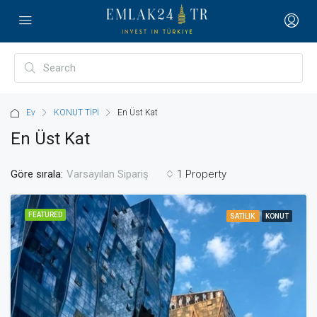
Ev
KONUT TİPİ
En Üst Kat
En Üst Kat
Göre sırala:
1 Property
Varsayılan Sipariş
FEATURED
SATILIK
KONUT