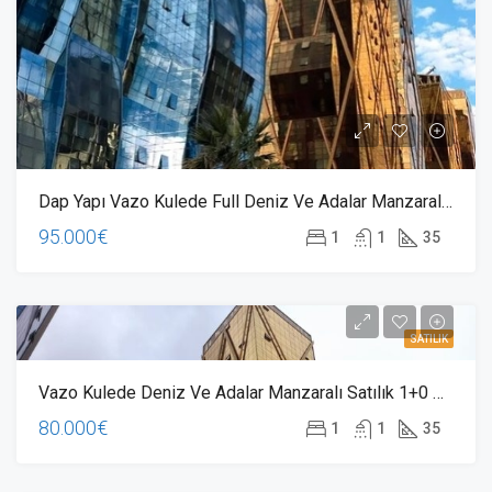
Dap Yapı Vazo Kulede Full Deniz Ve Adalar Manzaralı Stüdyo Daire 1+0
95.000€
1
1
35
SATILIK
Vazo Kulede Deniz Ve Adalar Manzaralı Satılık 1+0 Stüdyo Daire
80.000€
1
1
35