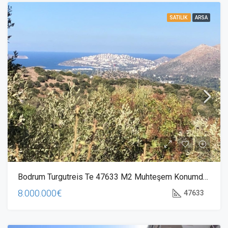
SATILIK
ARSA
Bodrum Turgutreis Te 47633 M2 Muhteşem Konumda Arazimiz Satılık
8.000.000€
47633