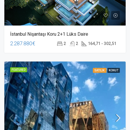
İstanbul Nişantaşı Koru 2+1 Lüks Daire
2.287.880€
2
2
164,71 - 302,51
FEATURED
SATILIK
KONUT