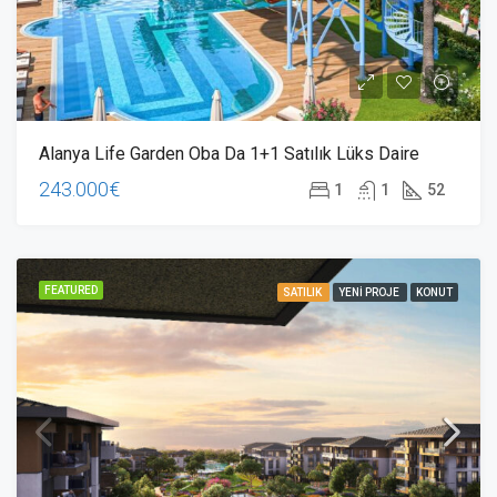
Alanya Life Garden Oba Da 1+1 Satılık Lüks Daire
243.000€
1
1
52
FEATURED
SATILIK
YENI PROJE
KONUT