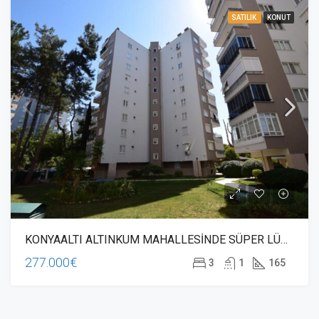
SATILIK
KONUT
KONYAALTI ALTINKUM MAHALLESİNDE SÜPER LÜKS 3+1 150m2 DAİRE
277.000€
3
1
165