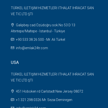
TÜRKEL İLETİŞİM HİZMETLERİ İTHALAT İHRACAT SAN
VE TİC LTD ŞTİ
Galipbey cad.Özüdoğru sok.No 53 D 13
Altıntepe/Maltepe - İstanbul - Türkiye
+90 533 38 26 500 - Mr. Ali Türkel
info@emlak24tr.com
USA
TÜRKEL İLETİŞİM HİZMETLERİ İTHALAT İHRACAT SAN
VE TİC LTD ŞTİ
451 Hoboken rd Carlstadt New Jersey 08072
+1 321 298 0326 Mr. Sezai Demiregen