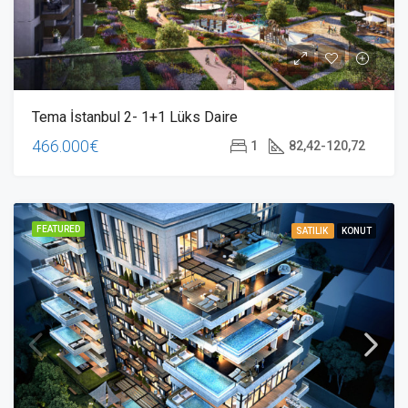
Tema İstanbul 2- 1+1 Lüks Daire
466.000€
1
82,42-120,72
FEATURED
SATILIK
KONUT