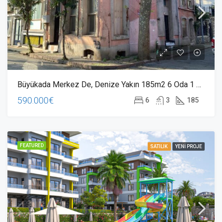
Büyükada Merkez De, Denize Yakın 185m2 6 Oda 1 Salon Tarihi Bina
590.000€
6
3
185
FEATURED
SATILIK
YENI PROJE