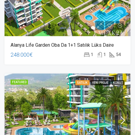
Alanya Life Garden Oba Da 1+1 Satılık Lüks Daire
248.000€
1
1
54
FEATURED
SATILIK
YENI PROJE
KONUT