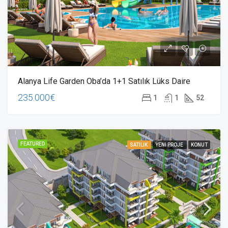
Alanya Life Garden Oba’da 1+1 Satılık Lüks Daire
235.000€
1
1
52
FEATURED
SATILIK
YENI PROJE
KONUT