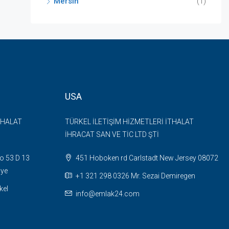
Mersin
(1)
USA
THALAT
TÜRKEL İLETİŞİM HİZMETLERİ İTHALAT
İHRACAT SAN VE TİC LTD ŞTİ
o 53 D 13
451 Hoboken rd Carlstadt New Jersey 08072
iye
+1 321 298 0326 Mr. Sezai Demiregen
kel
info@emlak24.com