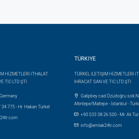
TÜRKIYE
İM HİZMETLERİ İTHALAT
TÜRKEL İLETİŞİM HİZMETLERİ İ
E TİC LTD ŞTİ
İHRACAT SAN VE TİC LTD ŞTİ
- Germany
Galipbey cad.Özüdoğru sok.N
Altıntepe/Maltepe - İstanbul - Türk
34 775 - Hr. Hakan Türkel
+90 533 38 26 500 - Mr. Ali Tür
24tr.com
info@emlak24tr.com