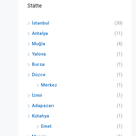
Stätte
İstanbul
(39)
Antalya
(11)
Muğla
(4)
Yalova
(1)
Bursa
(1)
Düzce
(1)
Merkez
(1)
İzmir
(1)
Adapazarı
(1)
Kütahya
(1)
Emet
(1)