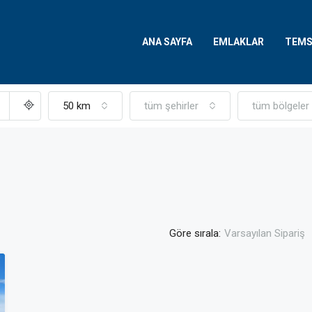
ANA SAYFA
EMLAKLAR
TEMS
50 km
tüm şehirler
tüm bölgeler
Göre sırala:
Varsayılan Sipariş
FEATURED
SATILIK