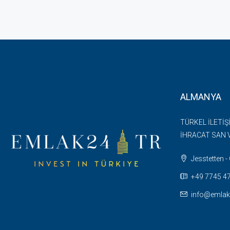
ALMANYA
TÜRKEL İLETİŞ
İHRACAT SAN V
Jesstetten 
+49 7745 47 
info@emlak