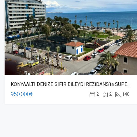
KONYAALTI DENİZE SIFIR BİLEYDİ REZİDANS’ta SÜPER LÜKS DAİRE
950.000€
2
2
140