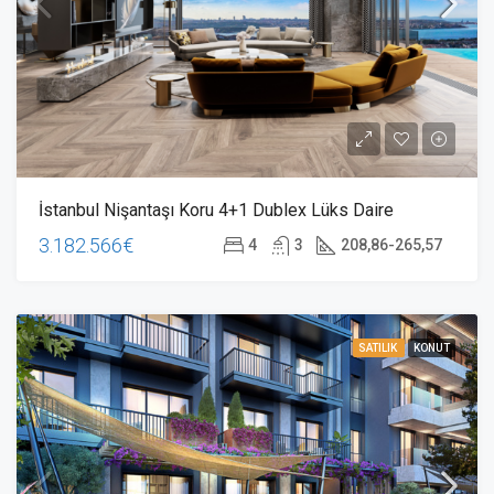
İstanbul Nişantaşı Koru 4+1 Dublex Lüks Daire
3.182.566€
4
3
208,86-265,57
SATILIK
KONUT