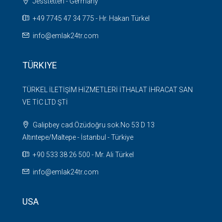
Jesstetten - Germany
+49 7745 47 34 775 - Hr. Hakan Türkel
info@emlak24tr.com
TÜRKIYE
TÜRKEL İLETİŞİM HİZMETLERİ İTHALAT İHRACAT SAN
VE TİC LTD ŞTİ
Galipbey cad.Özüdoğru sok.No 53 D 13
Altıntepe/Maltepe - İstanbul - Türkiye
+90 533 38 26 500 - Mr. Ali Türkel
info@emlak24tr.com
USA