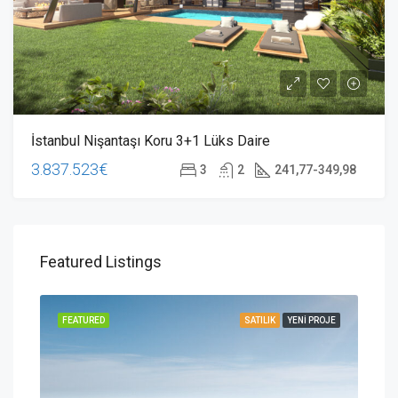
İstanbul Nişantaşı Koru 3+1 Lüks Daire
3.837.523€
3
2
241,77-349,98
Featured Listings
ROJE
FEATURED
SATILIK
YENI PROJE
FEA