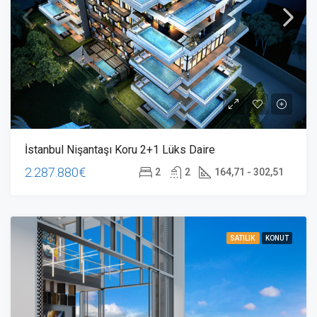
İstanbul Nişantaşı Koru 2+1 Lüks Daire
2.287.880€
2
2
164,71 - 302,51
SATILIK
KONUT