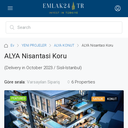
Ev
YENI PROJELER
ALYA KONUT
ALYA Nisantasi Koru
ALYA Nisantasi Koru
(Delivery in October 2023 / Sisli-Istanbul)
Göre sırala:
6 Properties
Varsayılan Sipariş
FEATURED
SATILIK
KONUT