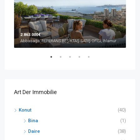
2.863.000€
10.
Abbasağa, REFERANS BEŞİKTAŞ SATIŞ OFİSİ, Ihlamur Yıldız Caddesi, Beşiktaş/İstanbul, Türkiye
Düşe
Art Der Immobilie
Konut
(40)
Bina
(1)
Daire
(38)