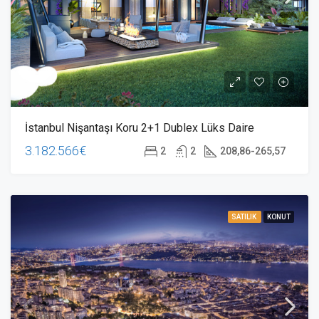
İstanbul Nişantaşı Koru 2+1 Dublex Lüks Daire
3.182.566€
2
2
208,86-265,57
SATILIK
KONUT