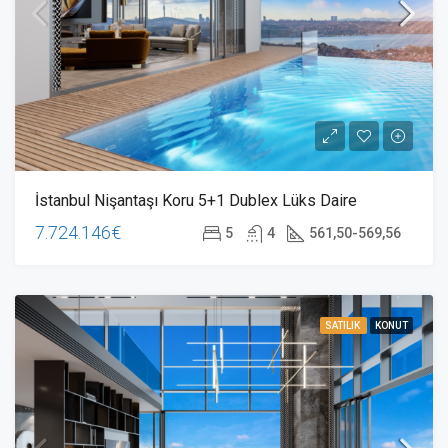
İstanbul Nişantaşı Koru 5+1 Dublex Lüks Daire
7.724.146€
5
4
561,50-569,56
SATILIK
KONUT