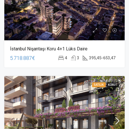
İstanbul Nişantaşı Koru 4+1 Lüks Daire
5.718.887€
4
3
395,45-653,47
SATILIK
KONUT