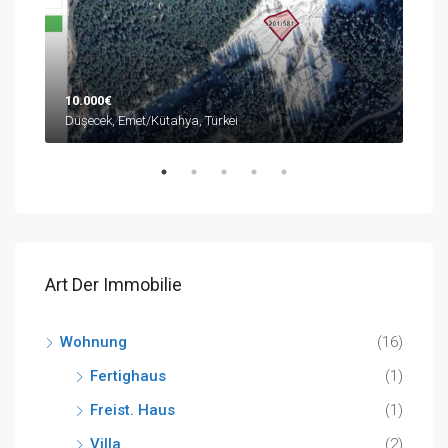
10.000€
590
Düşecek, Emet/Kütahya, Türkei
Buyu
Art Der Immobilie
Wohnung
(16)
Fertighaus
(1)
Freist. Haus
(1)
Villa
(2)