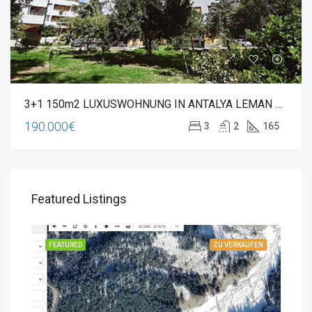
3+1 150m2 LUXUSWOHNUNG IN ANTALYA LEMAN NACHBARSCHAFT
190.000€
3
2
165
Featured Listings
UFEN
FEATURED
ZU VERKAUFEN
FEA