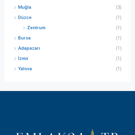
Muğla
(3)
Düzce
(1)
Zentrum
(1)
Bursa
(1)
Adapazarı
(1)
İzmir
(1)
Yalova
(1)