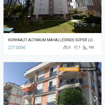
KONYAALTI ALTINKUM MAHALLESİNDE SÜPER LÜKS 3+1 150m2 DAİRE
277.000€
3
1
165
ZU VERKAUFEN
UNTERKUNFT