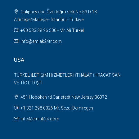
Galipbey cad.Özüdoğru sok.No 53 D 13
Altıntepe/Maltepe - İstanbul - Türkiye
+90 533 38 26 500 - Mr. Ali Türkel
info@emlak24tr.com
USA
TÜRKEL İLETİŞİM HİZMETLERİ İTHALAT İHRACAT SAN
VE TİC LTD ŞTİ
451 Hoboken rd Carlstadt New Jersey 08072
+1 321 298 0326 Mr. Sezai Demiregen
info@emlak24.com