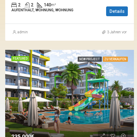
2
2
140
m²
AUFENTHALT, WOHNUNG, WOHNUNG
Details
admin
3 Jahren vor
FEATURED
NEW PROJECT
ZU VERKAUFEN
235.000€