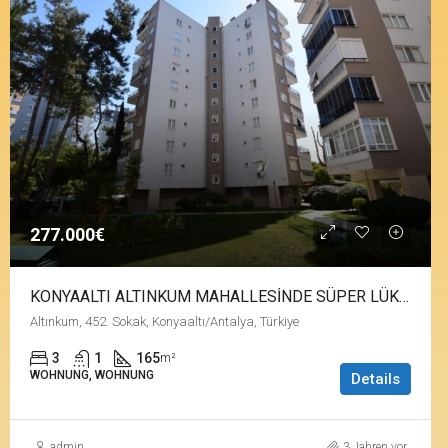
277.000€
KONYAALTI ALTINKUM MAHALLESİNDE SÜPER LÜKS 3+1 150m2 DAİRE
Altınkum, 452. Sokak, Konyaaltı/Antalya, Türkiye
3
1
165
m²
WOHNUNG, WOHNUNG
Details
admin
3 Jahren vor