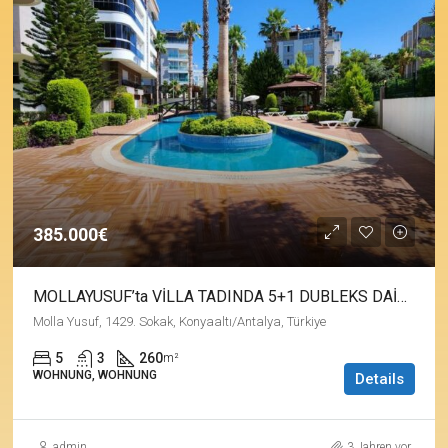
385.000€
MOLLAYUSUF’ta VİLLA TADINDA 5+1 DUBLEKS DAİRE
Molla Yusuf, 1429. Sokak, Konyaaltı/Antalya, Türkiye
5
3
260
m²
WOHNUNG, WOHNUNG
Details
admin
3 Jahren vor