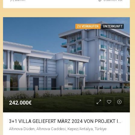
ZU VERKAUFEN
UNTERKUNFT
242.000€
3+1 VILLA GELIEFERT MÄRZ 2024 VON PROJEKT IN ALTINOVA
Altınova Düden, Altınova Caddesi, Kepez/Antalya, Türkiye