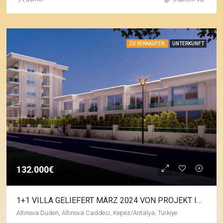
ZU VERKAUFEN
UNTERKUNFT
132.000€
1+1 VILLA GELIEFERT MÄRZ 2024 VON PROJEKT IN ALTINOVA
Altınova Düden, Altınova Caddesi, Kepez/Antalya, Türkiye