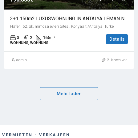
3+1 150m2 LUXUSWOHNUNG IN ANTALYA LEMAN NACHBARSCHAFT
Hafen, 62. Sk. mimoza evleri Sitesi, Konyaalti/Antalya, Türkei
3
2
165
m²
Details
WOHNUNG, WOHNUNG
admin
3 Jahren vor
Mehr laden
- VERMIETEN - VERKAUFEN