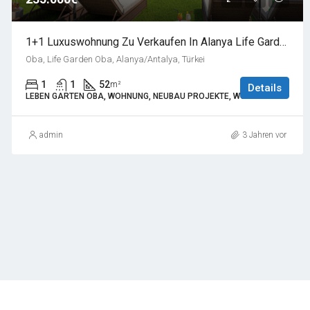
1+1 Luxuswohnung Zu Verkaufen In Alanya Life Garden Oba
Oba, Life Garden Oba, Alanya/Antalya, Türkei
1
1
52
m²
Details
LEBEN GARTEN OBA, WOHNUNG, NEUBAU PROJEKTE, WOHNUNG
admin
3 Jahren vor