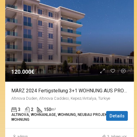
120.000€
MÄRZ 2024 Fertigstellung 3+1 WOHNUNG AUS PROJEKT IN ALTINOVA
Altınova Düden, Altınova Caddesi, Kepez/Antalya, Türkiye
3
2
150
m²
ALTINOVA, WOHNANLAGE, WOHNUNG, NEUBAU PROJEKTE,
Details
WOHNUNG
admin
3 Jahren vor