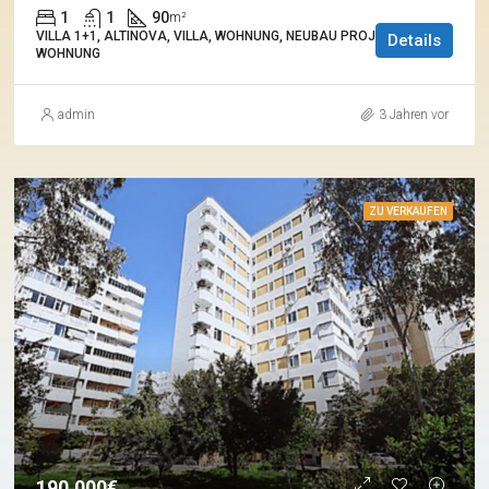
1
1
90
m²
VILLA 1+1, ALTINOVA, VILLA, WOHNUNG, NEUBAU PROJEKTE,
Details
WOHNUNG
admin
3 Jahren vor
ZU VERKAUFEN
190.000€