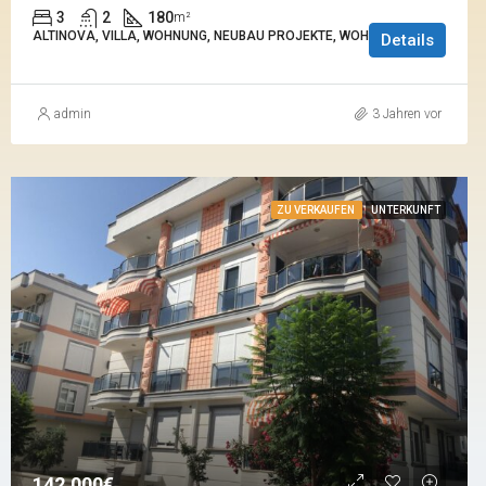
3
2
180
m²
ALTINOVA, VILLA, WOHNUNG, NEUBAU PROJEKTE, WOHNUNG
Details
admin
3 Jahren vor
ZU VERKAUFEN
UNTERKUNFT
142.000€