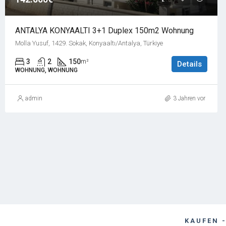
ANTALYA KONYAALTI 3+1 Duplex 150m2 Wohnung
Molla Yusuf, 1429. Sokak, Konyaaltı/Antalya, Türkiye
3
2
150
m²
Details
WOHNUNG, WOHNUNG
admin
3 Jahren vor
KAUFEN 