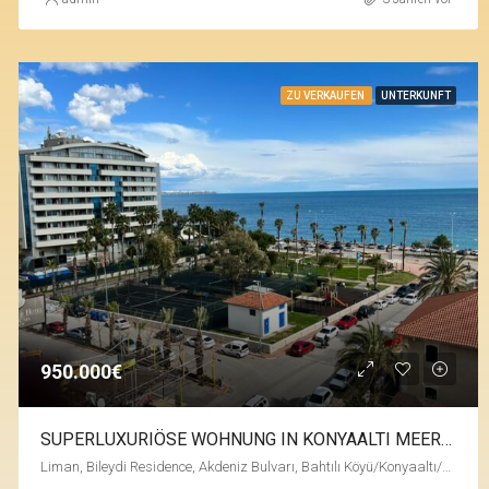
ZU VERKAUFEN
UNTERKUNFT
950.000€
SUPERLUXURIÖSE WOHNUNG IN KONYAALTI MEER-ERSTE BİLEYDİ-RESIDENZ
Liman, Bileydi Residence, Akdeniz Bulvarı, Bahtılı Köyü/Konyaaltı/Antalya, Türkei