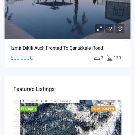
Izmir Dikili Auch Fronted To Çanakkale Road
500.000€
2
120
Featured Listings
UFEN
FEATURED
ZU VERKAUFEN
FEA