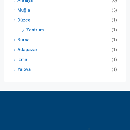
Antalya
(6)
Muğla
(3)
Düzce
(1)
Zentrum
(1)
Bursa
(1)
Adapazarı
(1)
İzmir
(1)
Yalova
(1)