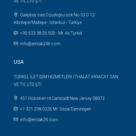
VE TİC LTD ŞTİ
Galipbey cad.Özüdoğru sok.No 53 D 13
Altıntepe/Maltepe - İstanbul - Türkiye
+90 533 38 26 500 - Mr. Ali Türkel
info@emlak24tr.com
USA
TÜRKEL İLETİŞİM HİZMETLERİ İTHALAT İHRACAT SAN
VE TİC LTD ŞTİ
451 Hoboken rd Carlstadt New Jersey 08072
+1 321 298 0326 Mr. Sezai Demiregen
info@emlak24.com