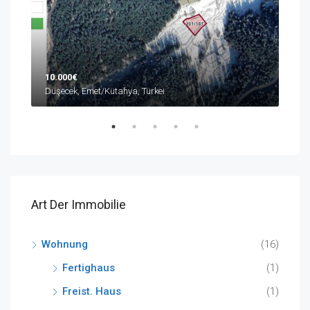
10.000€
590
Düşecek, Emet/Kütahya, Türkei
Buyu
Art Der Immobilie
Wohnung
(16)
Fertighaus
(1)
Freist. Haus
(1)