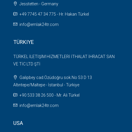
Jesstetten - Germany
+49 7745 47 34 775 - Hr. Hakan Türkel
info@emlak24tr.com
TÜRKIYE
TÜRKEL İLETİŞİM HİZMETLERİ İTHALAT İHRACAT SAN
VE TİC LTD ŞTİ
Galipbey cad.Özüdoğru sok.No 53 D 13
Altıntepe/Maltepe - İstanbul - Türkiye
+90 533 38 26 500 - Mr. Ali Türkel
info@emlak24tr.com
USA