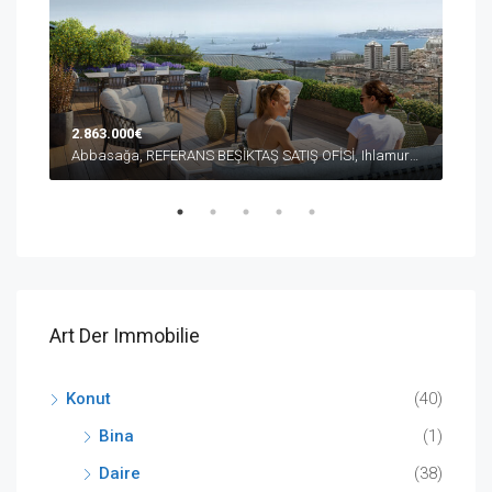
2.863.000€
10.
Abbasağa, REFERANS BEŞİKTAŞ SATIŞ OFİSİ, Ihlamur Yıldız Caddesi, Beşiktaş/İstanbul, Türkiye
Düşe
Art Der Immobilie
Konut
(40)
Bina
(1)
Daire
(38)