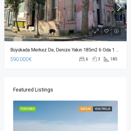
Büyükada Merkez De, Denize Yakın 185m2 6 Oda 1 Salon Tarihi Bina
590.000€
6
3
185
Featured Listings
ROJE
FEATURED
SATILIK
YENI PROJE
FEA