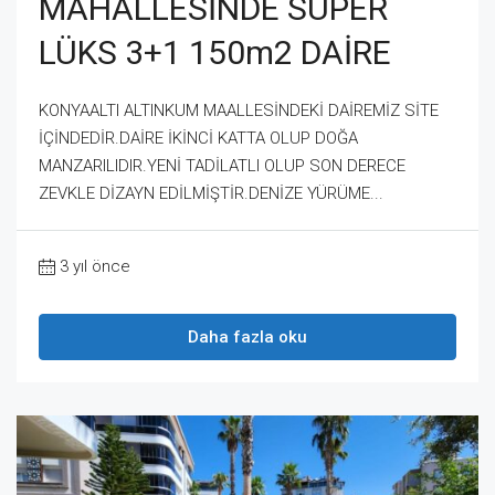
MAHALLESİNDE SÜPER
LÜKS 3+1 150m2 DAİRE
KONYAALTI ALTINKUM MAALLESİNDEKİ DAİREMİZ SİTE
İÇİNDEDİR.DAİRE İKİNCİ KATTA OLUP DOĞA
MANZARILIDIR.YENİ TADİLATLI OLUP SON DERECE
ZEVKLE DİZAYN EDİLMİŞTİR.DENİZE YÜRÜME...
3 yıl önce
Daha fazla oku