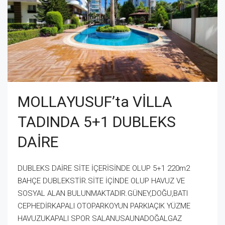
MOLLAYUSUF’ta VİLLA
TADINDA 5+1 DUBLEKS
DAİRE
DUBLEKS DAİRE SİTE İÇERİSİNDE OLUP 5+1 220m2
BAHÇE DUBLEKSTİR.SİTE İÇİNDE OLUP HAVUZ VE
SOSYAL ALAN BULUNMAKTADIR.GÜNEY,DOĞU,BATI
CEPHEDİRKAPALI OTOPARKOYUN PARKIAÇIK YÜZME
HAVUZUKAPALI SPOR SALANUSAUNADOĞALGAZ