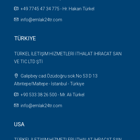
+49 7745 47 34 775 - Hr. Hakan Türkel
info@emlak24tr.com
TÜRKIYE
TÜRKEL İLETİŞİM HİZMETLERİ İTHALAT İHRACAT SAN
VE TİC LTD ŞTİ
Galipbey cad.Özüdoğru sok.No 53 D 13
Altıntepe/Maltepe - İstanbul - Türkiye
+90 533 38 26 500 - Mr. Ali Türkel
info@emlak24tr.com
USA
TÜRKEL İLETİŞİM HİZMETLERİ İTHALAT İHRACAT SAN