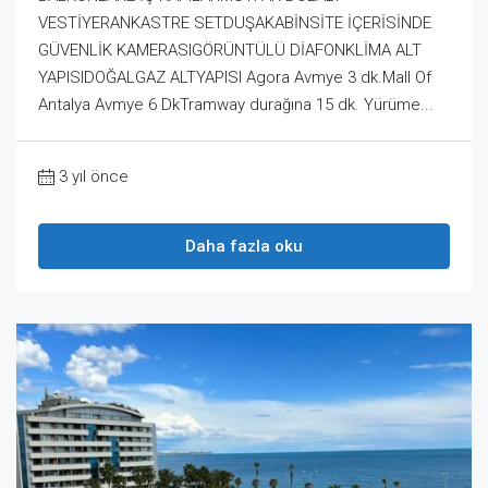
VESTİYERANKASTRE SETDUŞAKABİNSİTE İÇERİSİNDE
GÜVENLİK KAMERASIGÖRÜNTÜLÜ DİAFONKLİMA ALT
YAPISIDOĞALGAZ ALTYAPISI Agora Avmye 3 dk.Mall Of
Antalya Avmye 6 DkTramway durağına 15 dk. Yürüme...
3 yıl önce
Daha fazla oku