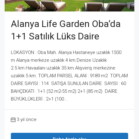
Alanya Life Garden Oba’da
1+1 Satılık Lüks Daire
LOKASYON : Oba Mah. Alanya Hastaneye uzaklık 1500
m Alanya merkeze uzaklık 4 km.Denize Uzaklık
2.5 km.Havaalanı uzaklık 35 km.Alışveriş merkezine
uzaklık 5 km. TOPLAM PARSEL ALANI : 9189 m2 TOPLAM
DAİRE SAYISI : 114 SATIŞA SUNULAN DAİRE SAYISI : 60
BAHÇEKATI : 1+1 (52 m2-55 m2) 2+1 (85 m2) DAİRE
BÜYÜKLÜKLERİ : 2+1 (100...
3 yıl önce