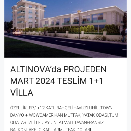
ALTINOVA’da PROJEDEN
MART 2024 TESLİM 1+1
VİLLA
ÖZELLİKLER;1+12 KATLIBAHÇELİHAVUZLUHİLLTOWN
BANYO + WCWCAMERİKAN MUTFAK, YATAK ODASI,TÜM
ODALAR İZLİ LED AYDINLATMALI TAVANFRANSIZ
BALKONLAKE İÇ KAPILARMUTFAK DOLABI -