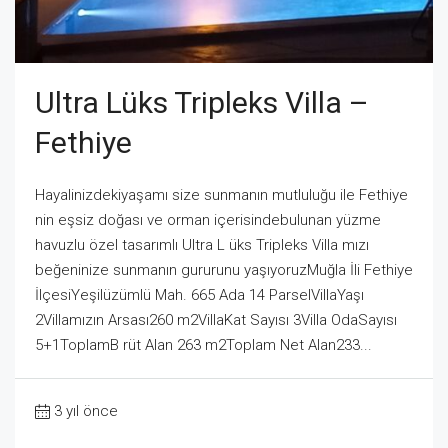
Ultra Lüks Tripleks Villa –
Fethiye
Hayalinizdekiyaşamı size sunmanın mutluluğu ile Fethiye
nin eşsiz doğası ve orman içerisindebulunan yüzme
havuzlu özel tasarımlı Ultra L üks Tripleks Villa mızı
beğeninize sunmanın gururunu yaşıyoruzMuğla İli Fethiye
İlçesiYeşilüzümlü Mah. 665 Ada 14 ParselVillaYaşı
2Villamızın Arsası260 m2VillaKat Sayısı 3Villa OdaSayısı
5+1ToplamB rüt Alan 263 m2Toplam Net Alan233...
3 yıl önce