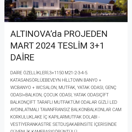
ALTINOVA’da PROJEDEN
MART 2024 TESLİM 3+1
DAİRE
DAİRE ÖZELLİKLERİ;3+1150 M21-2-3-4-5.
KATASANSÖRLÜEBEVEYN HİLLTOWN BANYO +
WCBANYO + WCSALON, MUTFAK, YATAK ODASI, GENÇ
ODASI+BALKON, ÇOCUK ODASI, YATAK ODASIÇİFT
BALKONÇİFT TARAFLI MUTFAKTÜM ODALAR GİZLİ LED
AYDINLATMALI TAVANFRANSIZ BALKONBALKONLAR CAM
KORKULUKLAKE İÇ KAPILARMUTFAK DOLABI -
VESTİYERANKASTRE SETDUŞAKABİNSİTE İÇERİSİNDE
GÜVENLİK KAMERASIGÖRÜNTÜLÜ...