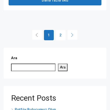
Daha fazla oku
1
2
Ara
Ara
Recent Posts
Potföy Bulucumuz Olun